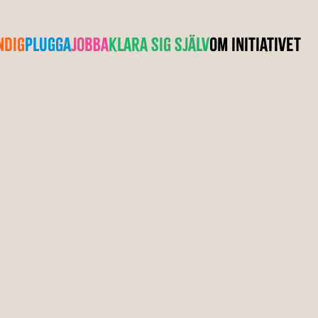
ndig
Plugga
Jobba
Klara sig själv
Om initiativet