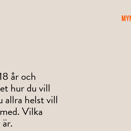
My
18 år och
t hur du vill
 allra helst vill
 med. Vilka
 är.